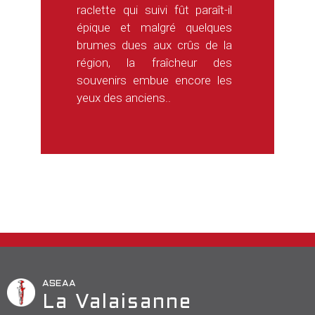
raclette qui suivi fût paraît-il
épique et malgré quelques
brumes dues aux crûs de la
région, la fraîcheur des
souvenirs embue encore les
yeux des anciens..
ASEAA
La Valaisanne