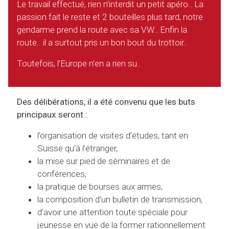
Le travail effectué, rien n’interdit un petit apéro.. La
passion fait le reste et 2 bouteilles plus tard, notre
gendarme prend la route avec sa VW.. Enfin la
route.. il a surtout pris un bon bout du trottoir..
Toutefois, l’Europe n’en a rien su..
Des délibérations, il a été convenu que les buts
principaux seront :
l’organisation de visites d’études, tant en
Suisse qu’à l’étranger,
la mise sur pied de séminaires et de
conférences,
la pratique de bourses aux armes,
la composition d’un bulletin de transmission,
d’avoir une attention toute spéciale pour
jeunesse en vue de la former rationnellement