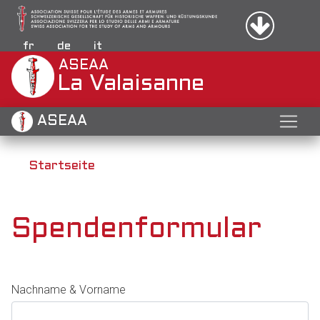
Menu d
Direkt
Anmelde
zum
Inhalt
fr
de
it
ASEAA
La Valaisanne
ASEAA
Startseite
Spendenformular
Nachname & Vorname